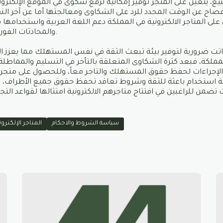
بيع، يتعين على المتجر توفير إمكانية لرفع شكوى في الموقع الإلكتر
إفصاح عن الوقت المحدد للرد على الشكاوى ومعالجتها.أما عن آخر ال
ن على المتاجر الالكترونية في المملكة دعم اللغة العربية واستخدامها 
والمحادثات الفورية وفي عرض المنتجات.
تت ضرورية لتوفير بيئة تبعث الثقة في نفس المستهلك مما يعزز ال
 المملكة، فبعد كثرة الشكاوى المتعلقة بالتأخر في التسليم والمماطل
ه الإجراءات لحفظ حقوق المستهلك والتاجر معاً، وللحصول على متجر 
استخدام باعثة للثقة وشروط تعاقد تحفظ حقوق جميع الأطراف، تع
ضمن للراغبين في افتتاح متاجرهم الالكترونية امتثالها لقواعد التجار
سياسة الشروط والاحكام
المتاجر الإلكترون