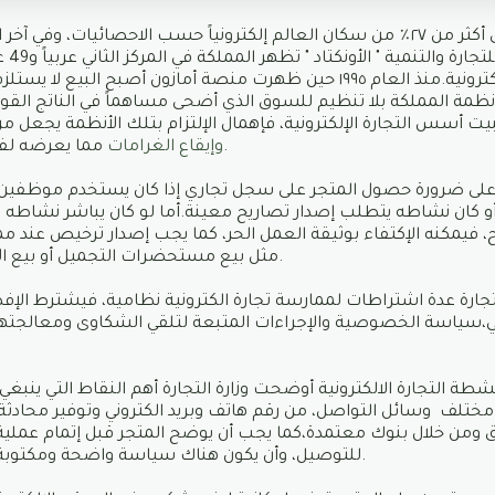
في العام ٢٠٢٠ تسوق أكثر من ٢٧٪ من سكان العالم إلكترونياً حسب الاحصائيات، 
مؤشر التجارة الإلكترونية.منذ العام ١٩٩٥ حين ظهرت منصة أمازون أصبح ال
أنظمة المملكة بلا تنظيم للسوق الذي أضحى مساهماً في الناتج الق
يت أسس التجارة الإلكترونية، فإهمال الإلتزام بتلك الأنظمة يجعل م
مما يعرضه لفقدان ثقة المستهلكين.
وإيقاع الغرامات
أو كان نشاطه يتطلب إصدار تصاريح معينة.أما لو كان يباشر نشاطه 
 فيمكنه الإكتفاء بوثيقة العمل الحر، كما يجب إصدار ترخيص عند
مثل بيع مستحضرات التجميل أو بيع الأدوية على سبيل المثال.
جارة عدة اشتراطات لممارسة تجارة الكترونية نظامية، فيشترط ال
ني،سياسة الخصوصية والإجراءات المتبعة لتلقي الشكاوى ومعالجتها،
شطة التجارة الالكترونية أوضحت وزارة التجارة أهم النقاط التي ينبغي ع
ر مختلف وسائل التواصل، من رقم هاتف وبريد الكتروني وتوفير محادثة 
وق ومن خلال بنوك معتمدة،كما يجب أن يوضح المتجر قبل إتمام عملية
للتوصيل، وأن يكون هناك سياسة واضحة ومكتوبة للاستبدال والاسترجاع.