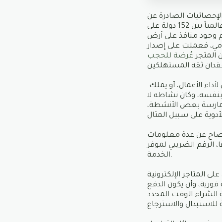
وفي آخر الإحصائيات الصادرة عن
مؤتمر الأمم المتحدة للتجارة والتنمية " الأونكتاد " تظهر المملكة في المركز الثاني عربياً و49 عالمياً بين 152 دولة على
بيع لا يستلزم وجود منافذ على أرض
ومي، فعملت على إصدار
ن المتجر
عُرضة للحجب
يجب التأكيد ابتداءً على ضرورة حصول المتجر على سجل تجاري إذا كان يستخدم موظفين لأداء الأعمال، أو يملك
بنفسه، وكان نشاطه لا
 ممارسة بعض الأنشطة،
إفصاح عن عدة معلومات
 الرقم الضريبي لموفر
الخدمة.
لى المتاجر الإلكترونية
فورية، وأن يكون الدفع
 الشراء الوقت المحدد