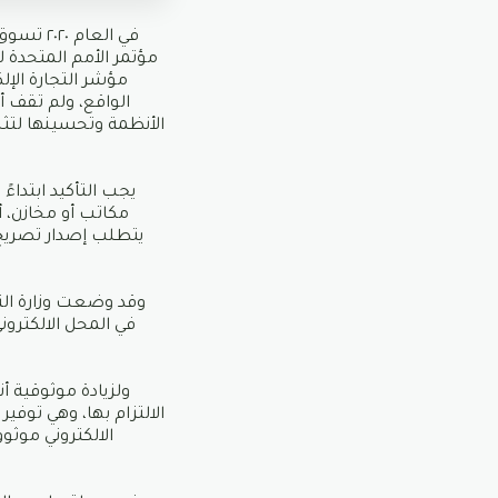
الواقع، ولم تقف 
الأنظمة وتحسينها لتثب
مكاتب أو مخازن، 
يتطلب إصدار تصريح،
وقد وضعت وزارة الت
في المحل الالكترو
ولزيادة موثوقية أن
الالتزام بها، وهي توفي
الالكتروني موث