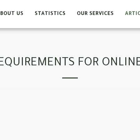
+966-0551199377
info@ejabah.sa
BOUT US
STATISTICS
OUR SERVICES
ARTI
EQUIREMENTS FOR ONLIN