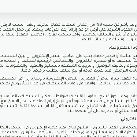
تُقدّر مبيعات التجارة الإلكترونية بأكثر من نسبة 8% من إجمالي مبيعات قطاع التجزئة، ولهذا ال
العقود المُبرمة على أرض الواقع إلزاماً رغم الفروقات بينهما في محل العقد، ف
لالتزام أو شراء السلعة بمجلس واحد يسميه القانون (مجلس العقد)، بينما يُبرم 
انترنت بوسيلة من وسائل الاتصال.
د الالكترونية:
ى بيع سلعة أو تقديم خدمة، يجب على صاحب المتجر الإلكتروني أن يبين للمستهلك
يانات المتعلقة به أو بمتجره الإلكتروني، والخصائص الرئيسية للسلعة أو الخدمة 
لرسوم وتكاليف التوصيل والترتيبات المتعلقة بالتسليم والتنفيذ، والمعلومات ال
نات الترخيص عند تقديم خدمة أو بيع سلعة تتطلب ترخيصاً خاصاً.
العقد، يلتزم التاجر أو الممارس للتجارة الإلكترونية بالإشارة إلى حق المس
ذلك، كما يبين التكاليف الواقعة على عاتق المستهلك في هذا الشأن ويتم تضمي
، وكما يجوز فسخ العقود التقليدية بضوابط ، يمكن للمستهلك دائماً فسخ ا
ذا تأخر التسليم عن خمسة عشر يوماً من تاريخ إبرام العقد عند عدم الاتفاق 
ق للمستهلك إعادة المُنتج بعد تسلمه خلال الأيام السبعة التالية للتسليم أو 
ه المنتج أو حصوله على أي منفعة منه.
لكتروني :
دمة في العقد الالكتروني، فيلتزم التاجر بقيد محله الإلكتروني في السجل التجا
للتجارة الالكترونية فيلتزم بتوثيق محله الإلكتروني من جهات التوثيق المعتمدة لت