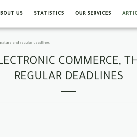
+966-0551199377
info@ejabah.sa
BOUT US
STATISTICS
OUR SERVICES
ARTI
nature and regular deadlines
LECTRONIC COMMERCE, T
REGULAR DEADLINES