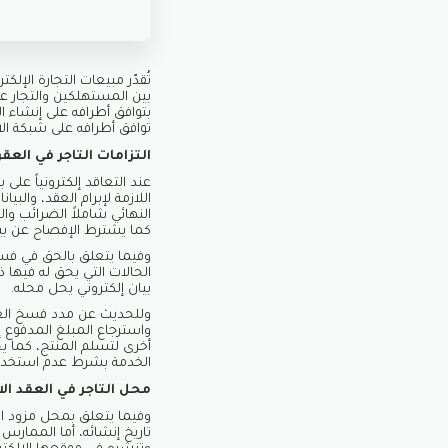
بين المستهلكين والتجار عن 
بتوافق أطرافه على إنشاء ا
توافق أطرافه على شبكة ال
التزامات التاجر في العقو
عند التعاقد إلكترونياً عل
اللازمة لإبرام العقد، والب
النهائي شاملاً الضرائب وا
كما يشترط الإفصاح عن بيا
وفيما يتعلق بالحق في فسخ 
الحالات التي يحق له فيها 
بيان إلكتروني يحل محله.
وللحديث عن مدد فسخ العقد
واسترجاع المبلغ المدفوع إ
أخرى لتسلم المنتج، كما يح
الخدمة بشرط عدم استخدام
محل التاجر في العقد الا
وفيما يتعلق بمحل مزود الخ
تاريخ إنشائه، أما الممارس 