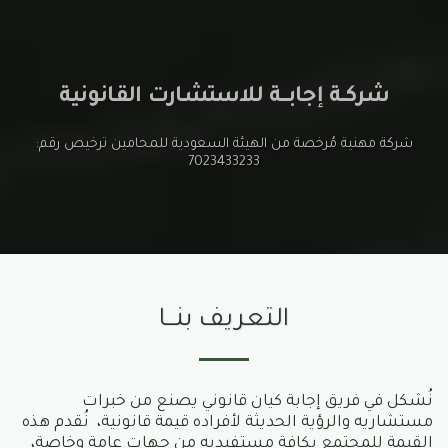
شـركــــة إجـابـــــة للاستشـارت القـانـونيـة
شركة مهنية مُرخصة من الهيئة السعودية للمحامين ترخيص رقم:
7023433233
التعريف بنــا
نُشكل في فريق إجابة كيان قانوني يصنع من خبرات
مستشاريه والرؤية الحديثة لأفراده قيمة قانونية، نُقدم هذه
القيمة للمجتمع بكافة مستفيديه من جهات عامة وخاصة،