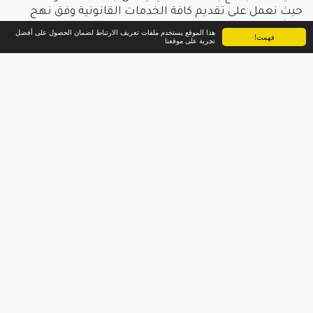
حيث نعمل على تقديم كافة الخدمات القانونية وفق نهج
يتمثل في:
هذا الموقع يستخدم ملفات تعريف الارتباط لضمان الحصول على أفضل
فهمت!
تجربة على موقعنا
رؤيتنـــا:
إتاحة الخدمة القانونية المبنية على أساس عملي حديث
مواكب للتغييرات لرواد الأعمال والشركات، وذلك للمساهمة
في صناعة قطاع مُنتج ولتحقيق طموحات رؤية المملكة
2030
رسالتنـــا:
تحسين جودة الخدمة القانونية المقدمة لقطاع الأعمال، عبر
فريقنا الذي يرافق منشأتك من مرحلة ما قبل التأسيس
ويستمر في تقديم الحماية والحلول القانونية الضرورية
لازدهار عملك التجاري
قيمنـــا:
السرعة: في عالم الأعمال التجارية يبحث أصحاب
المنشآت عن حلول وإجراءات سريعة لمتابعة
أنشطتهم، إن سرعة إنجاز الأعمال تمثل أولوية كبيرة
أثناء تقديم خدماتنا